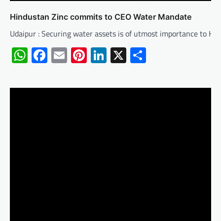
Hindustan Zinc commits to CEO Water Mandate
Udaipur : Securing water assets is of utmost importance to H
WhatsApp
Facebook
Email
Pinterest
LinkedIn
X
Share