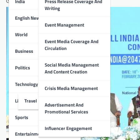
India
Press Release Coverage And
February 19, 2025
Writing
English News
Event Management
World
Event Media Coverage And
Circulation
Business
Social Media Management
Politics
And Content Creation
Technology
Crisis Media Management
Lifestyle
Travel
Advertisement And
Promotional Services
Sports
Influencer Engagement
Entertainment