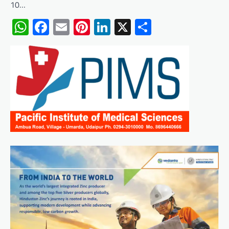
10…
WhatsApp
Facebook
Email
Pinterest
LinkedIn
X
Share