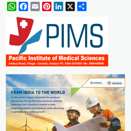
WhatsApp
Facebook
Email
Pinterest
LinkedIn
X
Share