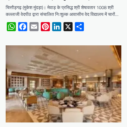
चित्तौड़गढ़ (मुकेश मुंदड़ा)। मेवाड़ के प्रसिद्ध श्री शेषावतार 1008 श्री
कल्लाजी वेदपीठ द्वारा संचालित निःशुल्क आवासीय वेद विद्यालय में चारों…
WhatsApp
Facebook
Email
Pinterest
LinkedIn
X
Share