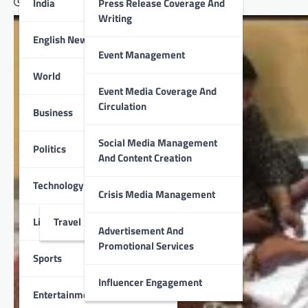
India
Press Release Coverage And
May 1, 2020
Writing
English News
Event Management
World
Event Media Coverage And
Circulation
Business
Social Media Management
Politics
And Content Creation
Technology
Crisis Media Management
Lifestyle
Travel
Advertisement And
Promotional Services
Sports
Influencer Engagement
Entertainment