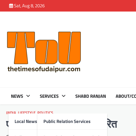
Skip
Sat, Aug 8, 2026
to
content
NEWS
SERVICES
SHABD RANJAN
ABOUT/CO
INDIA
,
LIFESTYLE
,
POLITICS
Local News
Public Relation Services
एक हजार पांचसौ मास्क वितरित