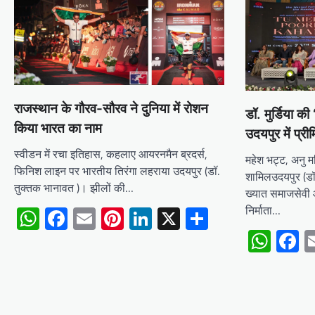
राजस्थान के गौरव-सौरव ने दुनिया में रोशन
डॉ. मुर्डिया की 
किया भारत का नाम
उदयपुर में प्री
स्वीडन में रचा इतिहास, कहलाए आयरनमैन ब्रदर्स,
महेश भट्ट, अनु 
फिनिश लाइन पर भारतीय तिरंगा लहराया उदयपुर (डॉ.
शामिलउदयपुर (डॉ
तुक्तक भानावत )। झीलों की…
ख्यात समाजसेवी 
निर्माता…
WhatsApp
Facebook
Email
Pinterest
LinkedIn
X
Share
Wha
F