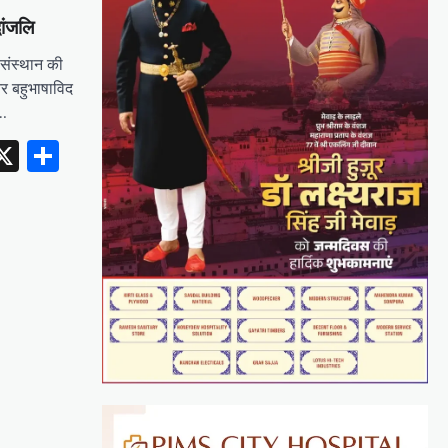
ांजलि
 संस्थान की
और बहुभाषाविद
ि…
erest
inkedIn
X
Share