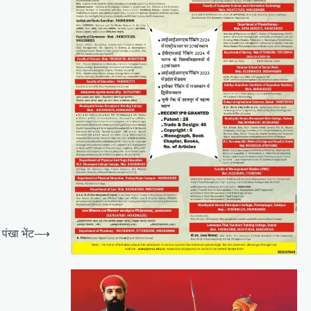
ंखा भेंट
⟶