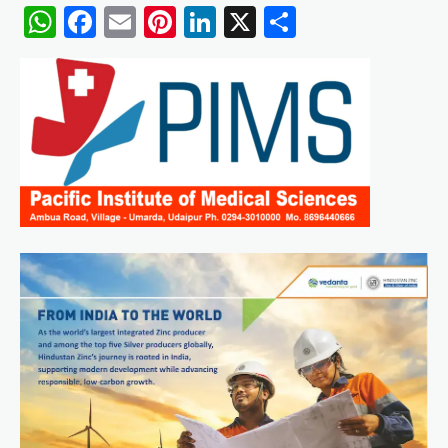
WhatsApp
Facebook
Email
Pinterest
LinkedIn
X
Share