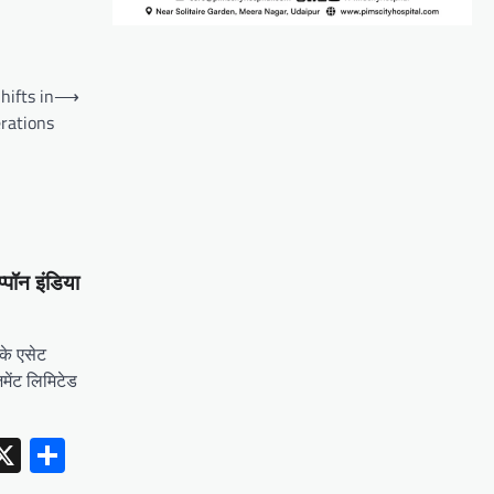
ifts in
⟶
rations
प्पॉन इंडिया
 के एसेट
जमेंट लिमिटेड
erest
inkedIn
X
Share