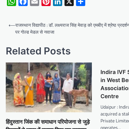
WhatsApp
Facebook
Email
Pinterest
LinkedIn
X
Share
Post
⟵
राजस्थान विद्यापीठ : डॉ. लक्ष्यराज सिंह मेवाड़ को एमबीए में श्रेष्ठ प्रदर्
navigation
पर गोल्ड मेडल से नवाजा
Related Posts
Indira IVF
in West B
Associati
Centre
Udaipur : Indi
acquired a st
Private Limit
हिंदुस्तान जिंक की समाधान परियोजना से जुड़े
operates…