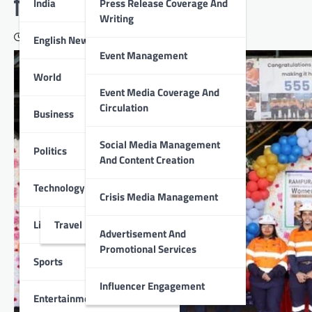
जिंक ने रचा इतिहास
India
Press Release Coverage And
Writing
April 12, 2025
English News
Event Management
World
Event Media Coverage And
Circulation
Business
Social Media Management
Politics
And Content Creation
Technology
Crisis Media Management
Lifestyle
Travel
Advertisement And
Promotional Services
Sports
Influencer Engagement
Entertainment