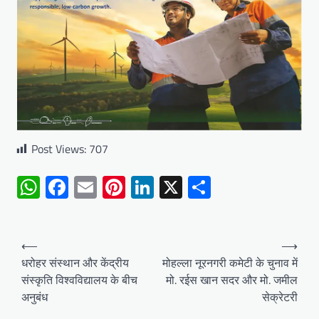
Post Views:
707
WhatsApp
Facebook
Email
Pinterest
LinkedIn
X
Share
Post
⟵
⟶
navigation
धरोहर संस्थान और केंद्रीय
मोहल्ला नूरनगरी कमेटी के चुनाव में
संस्कृति विश्वविद्यालय के बीच
मो. रईस खान सदर और मो. जमील
अनुबंध
सेक्रेटरी