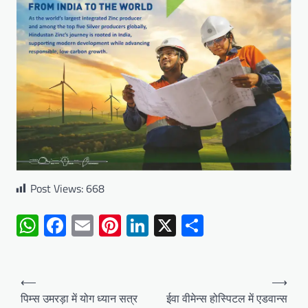
Post Views:
668
WhatsApp
Facebook
Email
Pinterest
LinkedIn
X
Share
Post
⟵
⟶
navigation
पिम्स उमरड़ा में योग ध्यान सत्र
ईवा वीमेन्स होस्पिटल में एडवान्स