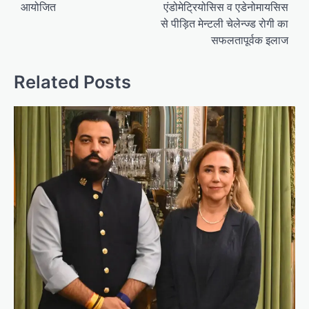
आयोजित
एंडोमेट्रियोसिस व एडेनोमायसिस
से पीड़ित मेन्टली चेलेन्ज्ड रोगी का
सफलतापूर्वक इलाज
Related Posts