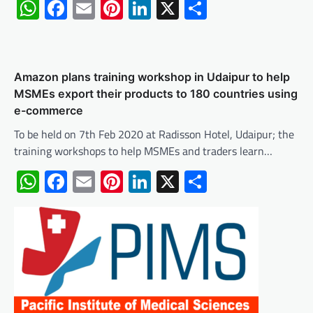
WhatsApp
Facebook
Email
Pinterest
LinkedIn
X
Share
Amazon plans training workshop in Udaipur to help
MSMEs export their products to 180 countries using
e-commerce
To be held on 7th Feb 2020 at Radisson Hotel, Udaipur; the
training workshops to help MSMEs and traders learn…
WhatsApp
Facebook
Email
Pinterest
LinkedIn
X
Share