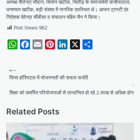
अध्यक्ष शैलेन्द्र चौहान, किशन खटीक, चितौड़ के समाजसेवी कन्हैयालाल,
धनश्याम खटीक, बड़ी संख्या में नागरिक उपस्थित थे। आभार ट्रस्टी एंव
निदेशक देवेन्द्र चोैबीसा व संचालन महिम जैन ने किया।
Post Views:
962
WhatsApp
Facebook
Email
Pinterest
LinkedIn
X
Share
Post
⟵
navigation
पिम्स हॉस्पिटल में भोजननली की सफल सर्जरी
⟶
शिक्षा को समर्पित परियोजनाओं से लाभान्वित हो रहे 2 लाख से अधिक होनहार
Related Posts