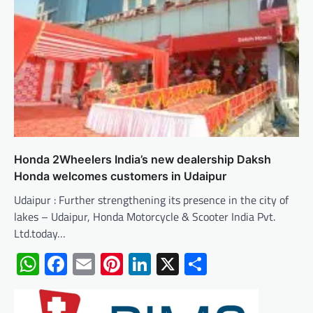
Honda 2Wheelers India’s new dealership Daksh
Honda welcomes customers in Udaipur
Udaipur : Further strengthening its presence in the city of
lakes – Udaipur, Honda Motorcycle & Scooter India Pvt.
Ltd.today…
WhatsApp
Facebook
Email
Pinterest
LinkedIn
X
Share