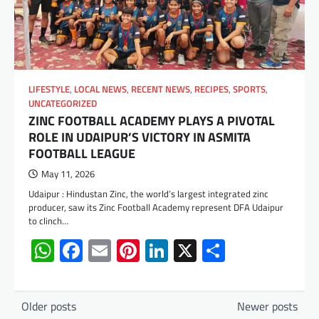
LIFESTYLE
,
LOCAL NEWS
,
RECENT NEWS
,
RECIPES
,
SPORTS
,
UNCATEGORIZED
ZINC FOOTBALL ACADEMY PLAYS A PIVOTAL
ROLE IN UDAIPUR’S VICTORY IN ASMITA
FOOTBALL LEAGUE
May 11, 2026
Udaipur : Hindustan Zinc, the world’s largest integrated zinc
producer, saw its Zinc Football Academy represent DFA Udaipur
to clinch…
WhatsApp
Facebook
Email
Pinterest
LinkedIn
X
Share
Posts
Older posts
Newer posts