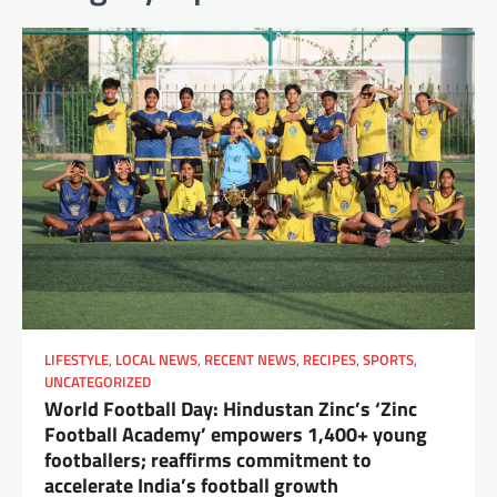
LIFESTYLE
,
LOCAL NEWS
,
RECENT NEWS
,
RECIPES
,
SPORTS
,
UNCATEGORIZED
World Football Day: Hindustan Zinc’s ‘Zinc
Football Academy’ empowers 1,400+ young
footballers; reaffirms commitment to
accelerate India’s football growth