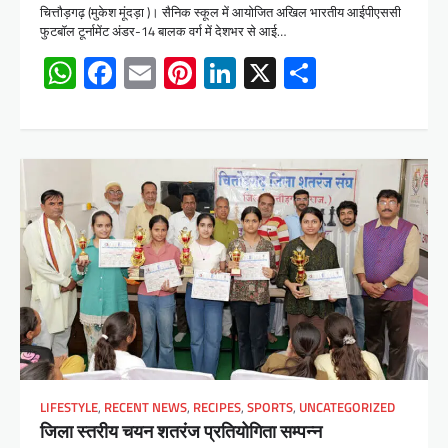
चित्तौड़गढ़ (मुकेश मूंदड़ा )। सैनिक स्कूल में आयोजित अखिल भारतीय आईपीएससी
फुटबॉल टूर्नामेंट अंडर-14 बालक वर्ग में देशभर से आई…
WhatsApp
Facebook
Email
Pinterest
LinkedIn
X
Share
LIFESTYLE
,
RECENT NEWS
,
RECIPES
,
SPORTS
,
UNCATEGORIZED
जिला स्तरीय चयन शतरंज प्रतियोगिता सम्पन्न